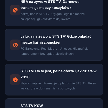
NBA na żywo w STS TV: Darmowe
transmisje meczy koszykówki
Zarwij noc z STS TV. Oglądaj legalnie mecze
najlepszej ligi koszykarskiej świata.
La Liga na żywo w STS TV: Gdzie oglądać
mecze ligi hiszpańskiej
FC Barcelona, Real Madryt, Atletico. Hiszpański
temperament bez opłat telewizyjnych.
STS TV: Co to jest, pełna oferta i jak działa w
2026
Najważniejsze informacje o platformie STS TV. Pełen
wykaz praw do transmisji sportowych.
STS TV KSW