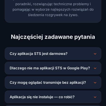
poradniki, rozwiązując techniczne problemy i
pomagając w wyborze najlepszych rozwiązań do
śledzenia rozgrywek na żywo.
Najczęściej zadawane pytania
Czy aplikacja STS jest darmowa?
Tak — aplikacja STS jest w pełni bezpłatna zarówno
Dlaczego nie ma aplikacji STS w Google Play?
na Androida jak i iOS.
Google Play nie udostępnia aplikacji bukmacherskich
Czy mogę oglądać transmisje bez aplikacji?
w Polsce. Musisz pobrać plik APK ze strony sts.pl —
to legalne i bezpieczne.
Tak — STS TV działa również w przeglądarce mobilnej
Aplikacja się nie instaluje — co robić?
na sts.pl. Aplikacja jest wygodniejsza, ale nie
obowiązkowa.
Na Androidzie upewnij się, że zezwoliłeś na instalację