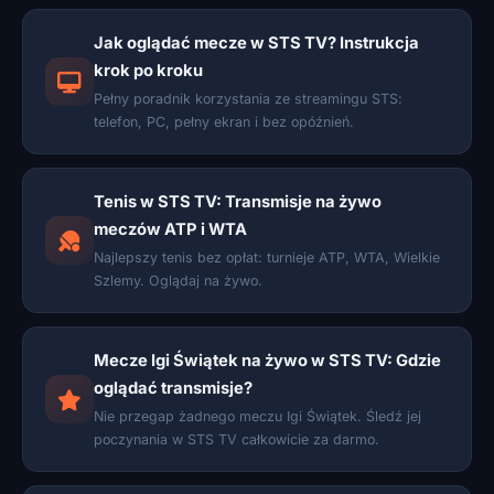
Jak oglądać mecze w STS TV? Instrukcja
krok po kroku
Pełny poradnik korzystania ze streamingu STS:
telefon, PC, pełny ekran i bez opóźnień.
Tenis w STS TV: Transmisje na żywo
meczów ATP i WTA
Najlepszy tenis bez opłat: turnieje ATP, WTA, Wielkie
Szlemy. Oglądaj na żywo.
Mecze Igi Świątek na żywo w STS TV: Gdzie
oglądać transmisje?
Nie przegap żadnego meczu Igi Świątek. Śledź jej
poczynania w STS TV całkowicie za darmo.