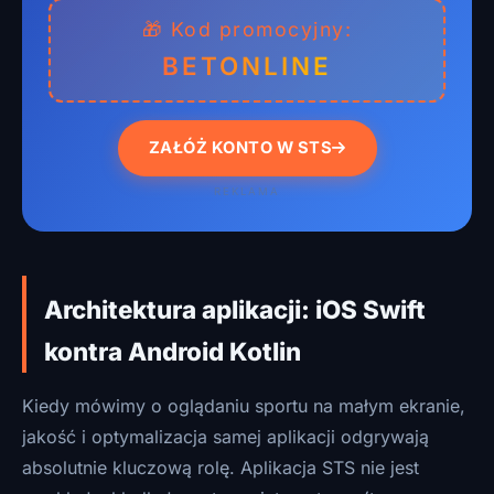
🎁 Kod promocyjny:
BETONLINE
ZAŁÓŻ KONTO W STS
REKLAMA
Architektura aplikacji: iOS Swift
kontra Android Kotlin
Kiedy mówimy o oglądaniu sportu na małym ekranie,
jakość i optymalizacja samej aplikacji odgrywają
absolutnie kluczową rolę. Aplikacja STS nie jest