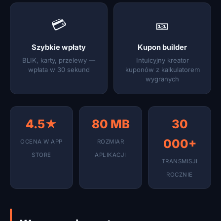
💳
🎫
Szybkie wpłaty
Kupon builder
BLIK, karty, przelewy —
Intuicyjny kreator
wpłata w 30 sekund
kuponów z kalkulatorem
wygranych
4.5★
80 MB
30
000+
OCENA W APP
ROZMIAR
STORE
APLIKACJI
TRANSMISJI
ROCZNIE