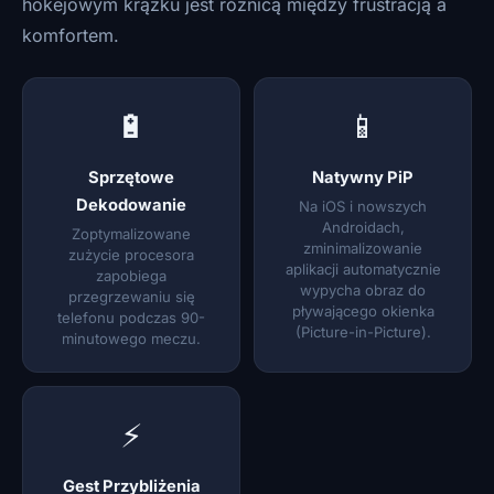
hokejowym krążku jest różnicą między frustracją a
komfortem.
🔋
📱
Sprzętowe
Natywny PiP
Dekodowanie
Na iOS i nowszych
Androidach,
Zoptymalizowane
zminimalizowanie
zużycie procesora
aplikacji automatycznie
zapobiega
wypycha obraz do
przegrzewaniu się
pływającego okienka
telefonu podczas 90-
(Picture-in-Picture).
minutowego meczu.
⚡
Gest Przybliżenia