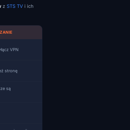
w
z
STS TV
i ich
ZANIE
yłącz VPN
eż stronę
ze są