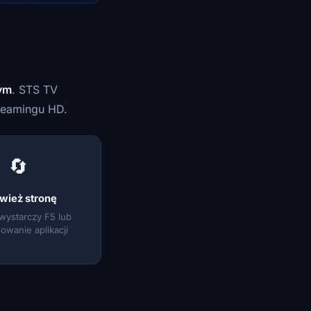
ym
. STS TV
reamingu HD.
🔄
wież stronę
wystarczy F5 lub
owanie aplikacji