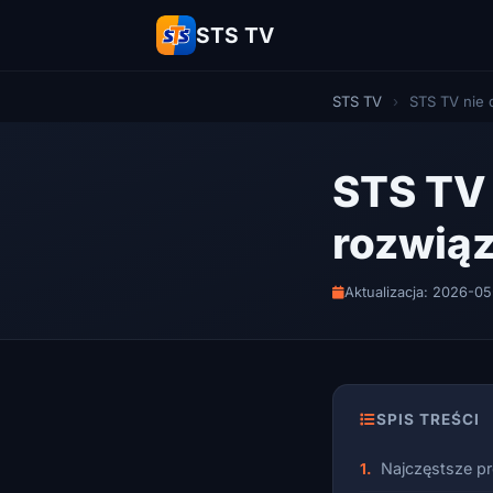
STS TV
STS TV
›
STS TV nie 
STS TV 
rozwią
Aktualizacja: 2026-0
SPIS TREŚCI
Najczęstsze p