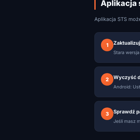
Aplikacja 
Aplikacja STS moż
Zaktualizuj
1
Stara wersja
Wyczyść da
2
Android: Ust
Sprawdź p
3
Jeśli masz m