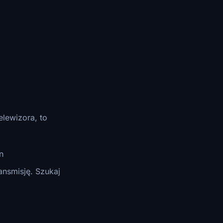
elewizora, to
n
ansmisję. Szukaj