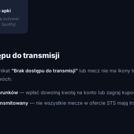
 apki
gą zużywać
Spotify)
pu do transmisji
nikat
"Brak dostępu do transmisji"
lub mecz nie ma ikony t
wóch:
warunków
— wpłać dowolną kwotę na konto lub zagraj kupo
ransmitowany
— nie wszystkie mecze w ofercie STS mają tr