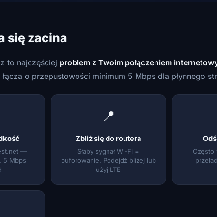
a się zacina
az to najczęściej
problem z Twoim połączeniem internetow
 łącza o przepustowości minimum 5 Mbps dla płynnego st
📍
dkość
Zbliż się do routera
Odś
est.net —
Słaby sygnał Wi-Fi =
Często 
n. 5 Mbps
buforowanie. Podejdź bliżej lub
przeład
d
użyj LTE