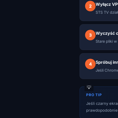
Wyłącz VP
2
STS TV dział
Wyczyść c
3
Stare pliki 
Spróbuj in
4
Jeśli Chrome
PRO TIP
Jeśli czarny ekra
prawdopodobni