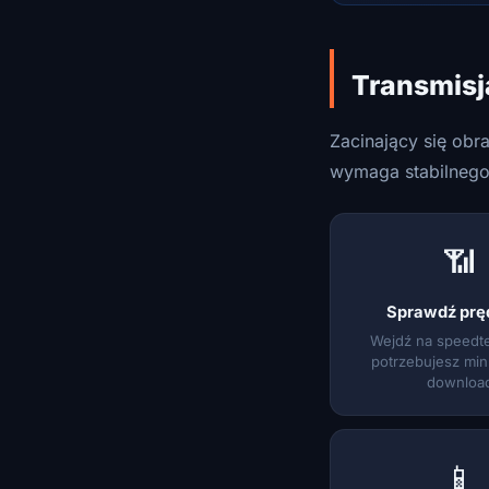
Transmisj
Zacinający się obr
wymaga stabilnego
📶
Sprawdź prę
Wejdź na speedt
potrzebujesz mi
downloa
📱