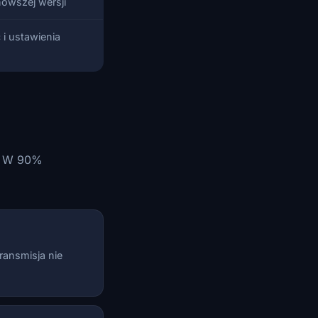
nowszej wersji
i ustawienia
. W 90%
ransmisja nie