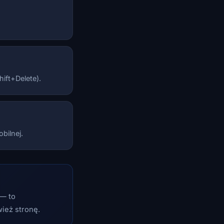
ift+Delete).
bilnej.
 — to
wież stronę.