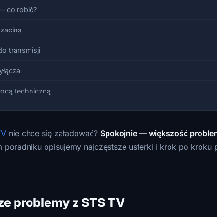
— co robić?
 zacina
o transmisji
wyłącza
ocą techniczną
TV
nie chce się załadować?
Spokojnie — większość proble
m poradniku opisujemy najczęstsze usterki i krok po kroku 
ze problemy z STS TV