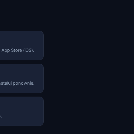
 App Store (iOS).
nstaluj ponownie.
.