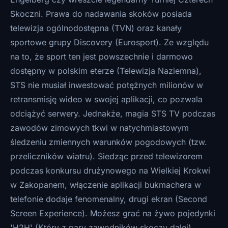
Skoczni. Prawa do nadawania skoków posiada
telewizja ogólnodostępna (TVN) oraz kanały
sportowe grupy Discovery (Eurosport). Ze względu
na to, że sport ten jest powszechnie i darmowo
dostępny w polskim eterze (Telewizja Naziemna),
STS nie musiał inwestować potężnych milionów w
retransmisję wideo w swojej aplikacji, co pozwala
odciążyć serwery. Jednakże, magia STS TV podczas
zawodów zimowych tkwi w natychmiastowym
śledzeniu zmiennych warunków pogodowych (tzw.
przeliczników wiatru). Siedząc przed telewizorem
podczas konkursu drużynowego na Wielkiej Krokwi
w Zakopanem, włączenie aplikacji bukmachera w
telefonie dodaje fenomenalny, drugi ekran (Second
Screen Experience). Możesz grać na żywo pojedynki
'H2H' (Który z pary zawodników skoczy dalej),