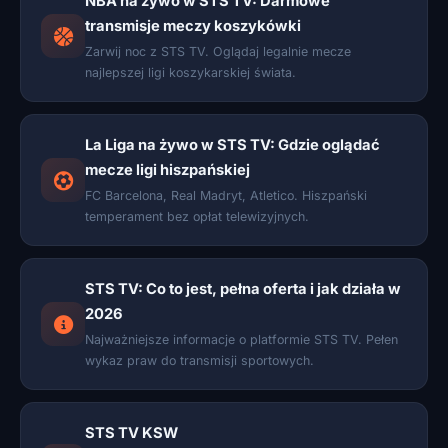
NBA na żywo w STS TV: Darmowe
transmisje meczy koszykówki
Zarwij noc z STS TV. Oglądaj legalnie mecze
najlepszej ligi koszykarskiej świata.
La Liga na żywo w STS TV: Gdzie oglądać
mecze ligi hiszpańskiej
FC Barcelona, Real Madryt, Atletico. Hiszpański
temperament bez opłat telewizyjnych.
STS TV: Co to jest, pełna oferta i jak działa w
2026
Najważniejsze informacje o platformie STS TV. Pełen
wykaz praw do transmisji sportowych.
STS TV KSW