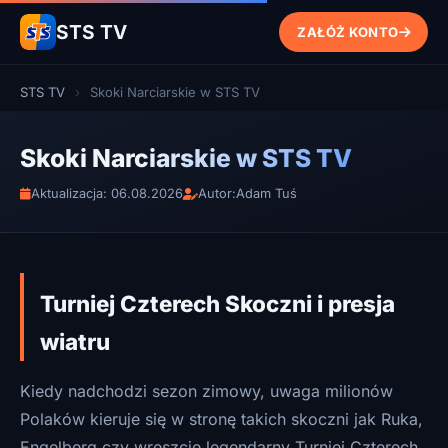
STS TV
ZAŁÓŻ KONTO
STS TV
›
Skoki Narciarskie w STS TV
Skoki Narciarskie w STS TV
Aktualizacja: 06.08.2026
Autor:
Adam Tuś
Turniej Czterech Skoczni i presja
wiatru
Kiedy nadchodzi sezon zimowy, uwaga milionów
Polaków kieruje się w stronę takich skoczni jak Ruka,
Engelberg czy wreszcie legendarny Turniej Czterech