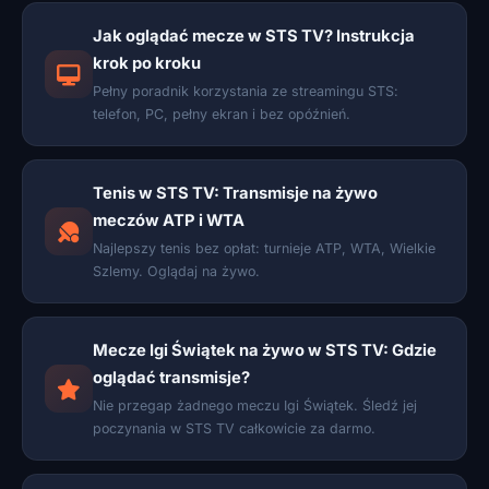
Jak oglądać mecze w STS TV? Instrukcja
krok po kroku
Pełny poradnik korzystania ze streamingu STS:
telefon, PC, pełny ekran i bez opóźnień.
Tenis w STS TV: Transmisje na żywo
meczów ATP i WTA
Najlepszy tenis bez opłat: turnieje ATP, WTA, Wielkie
Szlemy. Oglądaj na żywo.
Mecze Igi Świątek na żywo w STS TV: Gdzie
oglądać transmisje?
Nie przegap żadnego meczu Igi Świątek. Śledź jej
poczynania w STS TV całkowicie za darmo.