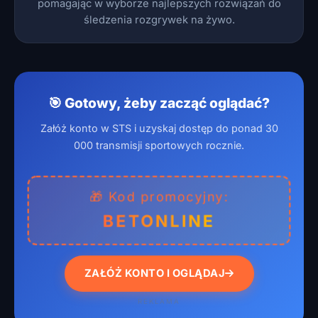
pomagając w wyborze najlepszych rozwiązań do
śledzenia rozgrywek na żywo.
🎯 Gotowy, żeby zacząć oglądać?
Załóż konto w STS i uzyskaj dostęp do ponad 30
000 transmisji sportowych rocznie.
🎁 Kod promocyjny:
BETONLINE
ZAŁÓŻ KONTO I OGLĄDAJ
REKLAMA