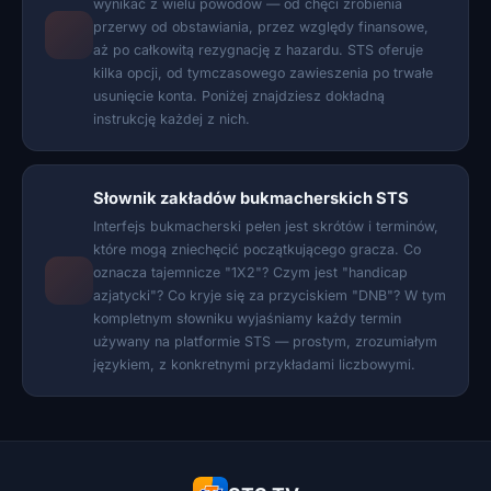
wynikać z wielu powodów — od chęci zrobienia
przerwy od obstawiania, przez względy finansowe,
aż po całkowitą rezygnację z hazardu. STS oferuje
kilka opcji, od tymczasowego zawieszenia po trwałe
usunięcie konta. Poniżej znajdziesz dokładną
instrukcję każdej z nich.
Słownik zakładów bukmacherskich STS
Interfejs bukmacherski pełen jest skrótów i terminów,
które mogą zniechęcić początkującego gracza. Co
oznacza tajemnicze "1X2"? Czym jest "handicap
azjatycki"? Co kryje się za przyciskiem "DNB"? W tym
kompletnym słowniku wyjaśniamy każdy termin
używany na platformie STS — prostym, zrozumiałym
językiem, z konkretnymi przykładami liczbowymi.