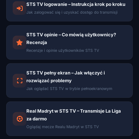
STS TV logowanie – Instrukcja krok po kroku
Jak zalogować się i uzyskać dostęp do transmisji
STS TV opinie – Co mówią użytkownicy?
Recenzja
Recenzje i opinie użytkowników STS TV
STS TV pełny ekran – Jak włączyć i
rozwiązać problemy
Jak oglądać STS TV w trybie pełnoekranowym
Real Madryt w STS TV – Transmisje La Liga
za darmo
Oglądaj mecze Realu Madryt w STS TV