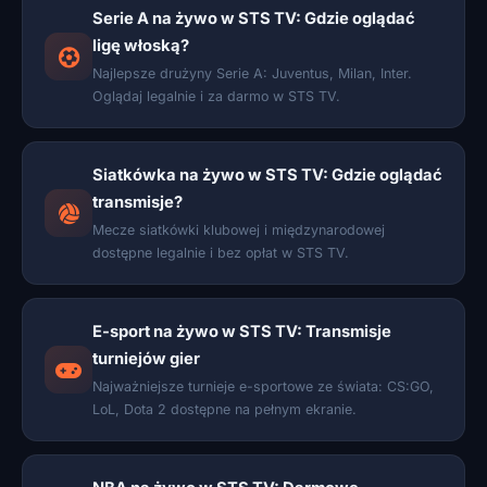
Serie A na żywo w STS TV: Gdzie oglądać
ligę włoską?
Najlepsze drużyny Serie A: Juventus, Milan, Inter.
Oglądaj legalnie i za darmo w STS TV.
Siatkówka na żywo w STS TV: Gdzie oglądać
transmisje?
Mecze siatkówki klubowej i międzynarodowej
dostępne legalnie i bez opłat w STS TV.
E-sport na żywo w STS TV: Transmisje
turniejów gier
Najważniejsze turnieje e-sportowe ze świata: CS:GO,
LoL, Dota 2 dostępne na pełnym ekranie.